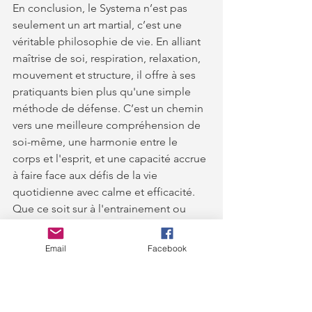
En conclusion, le Systema n’est pas 
seulement un art martial, c’est une 
véritable philosophie de vie. En alliant 
maîtrise de soi, respiration, relaxation, 
mouvement et structure, il offre à ses 
pratiquants bien plus qu'une simple 
méthode de défense. C’est un chemin 
vers une meilleure compréhension de 
soi-même, une harmonie entre le 
corps et l'esprit, et une capacité accrue 
à faire face aux défis de la vie 
quotidienne avec calme et efficacité. 
Que ce soit sur à l'entrainement ou 
dans la vie de tous les jours, le Systema 
devient un outil puissant pour naviguer 
Email
Facebook
avec sérénité dans un monde en 
perpétuel mouvement.